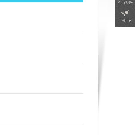
온라인상담
오시는길