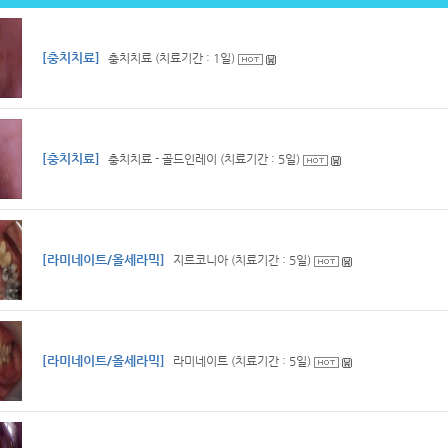
[충치치료]
충치치료 (치료기간 : 1일)
[충치치료]
충치치료 - 골드인레이 (치료기간 : 5일)
[라미네이트/올세라믹]
지르코니아 (치료기간 : 5일)
[라미네이트/올세라믹]
라미네이트 (치료기간 : 5일)