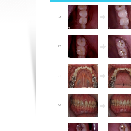
23
22
21
20