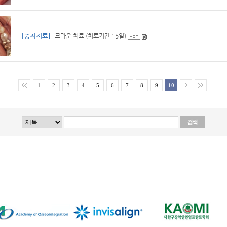
[충치치료]
크라운 치료 (치료기간 : 5일)
1
2
3
4
5
6
7
8
9
10